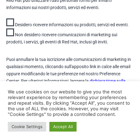
Red Hat può utilizzare i dati personali forniti per inviarti
informazioni sui nostri prodotti, servizi ed eventi.
Desidero ricevere informazioni su prodotti, servizi ed eventi.
Non desidero ricevere comunicazioni di marketing sui
prodotti, i servizi, gli eventi di Red Hat, inclusi gli inviti.
Puoi annullare la tua iscrizione alle comunicazioni di marketing in
qualsiasi momento, cliccando sull'apposito link in calce alle email
oppure modificando le tue preferenze nel nostro Preference
Center. Per ulteriori informazioni, leggere la
dichiarazione sulla
tutela della privacy.
We use cookies on our website to give you the most
relevant experience by remembering your preferences
and repeat visits. By clicking “Accept All”, you consent to
SCARICA
the use of ALL the cookies. However, you may visit
"Cookie Settings" to provide a controlled consent.
Cookie Settings
Accept All