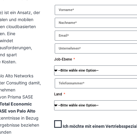
 ist ein Ansatz, der
ialen und mobilen
chen cloudbasierten
en. Eine
rwindet
rausforderungen,
und spart
Job-Ebene
e Kosten.
lo Alto Networks
er Consulting damit,
ernehmen
Land
 von Prisma SASE
Total Economic
ASE von Palo Alto
kenntnisse in Bezug
 Ergebnisse beziehen
Ich möchte mit einem Vertriebsspezia
Kunden