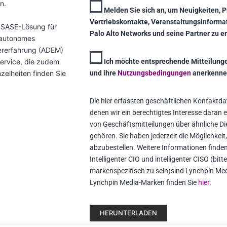
n.
Melden Sie sich an, um Neuigkeiten, P
Vertriebskontakte, Veranstaltungsinform
 SASE-Lösung für
Palo Alto Networks und seine Partner zu er
 autonomes
ererfahrung (ADEM)
Service, die zudem
Ich möchte entsprechende Mitteilunge
nzelheiten finden Sie
und ihre
Nutzungsbedingungen
anerkenn
Die hier erfassten geschäftlichen Kontaktda
denen wir ein berechtigtes Interesse daran
von Geschäftsmitteilungen über ähnliche Di
gehören. Sie haben jederzeit die Möglichkeit
abzubestellen. Weitere Informationen finde
Intelligenter CIO und intelligenter CISO (bi
markenspezifisch zu sein)sind Lynchpin Med
Lynchpin Media-Marken finden Sie
hier.
HERUNTERLADEN