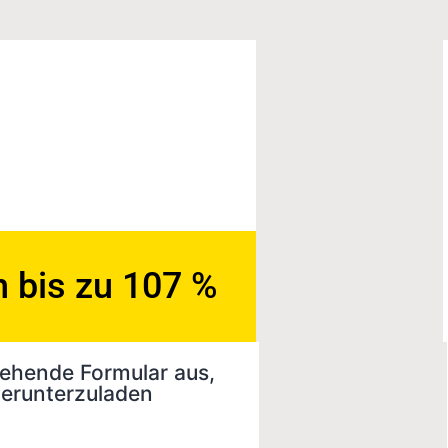
n bis zu 107 %
stehende Formular aus,
herunterzuladen