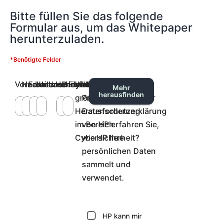
Bitte füllen Sie das folgende
Formular aus, um das Whitepaper
herunterzuladen.
*Benötigte Felder
Vorname
Nachname
Email
Unternehmen
Industriesektor
Land
Handynummer
Berufsbezeichnung
Firmengröße
Was ist Ihre
HP respektiert Ihre
Mehr
herausfinden
größte
Privatsphäre. In der
Herausforderung
Datenschutzerklärung
im Bereich
von HP erfahren Sie,
Cybersicherheit?
wie HP Ihre
persönlichen Daten
sammelt und
verwendet.
HP kann mir