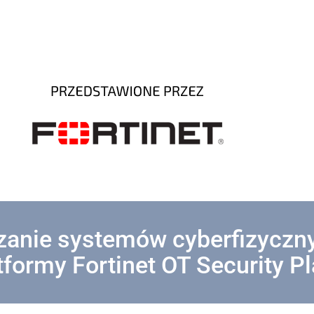
zanie systemów cyberfizyczn
formy Fortinet OT Security P