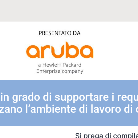
 in grado di supportare i requ
zano l’ambiente di lavoro di
Si prega di compil