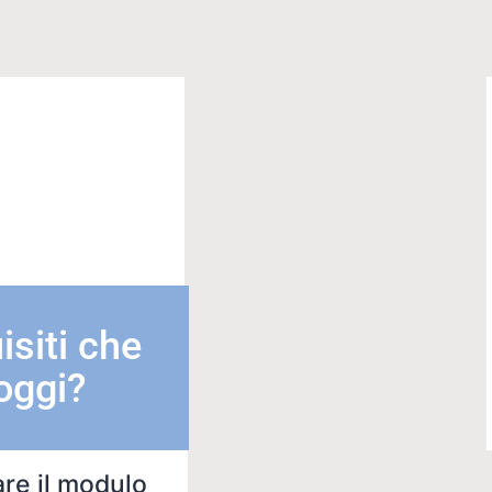
isiti che
 oggi?
are il modulo