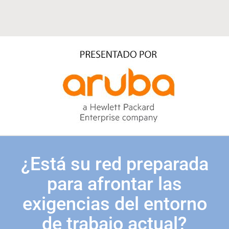
¿Está su red preparada
para afrontar las
exigencias del entorno
de trabajo actual?